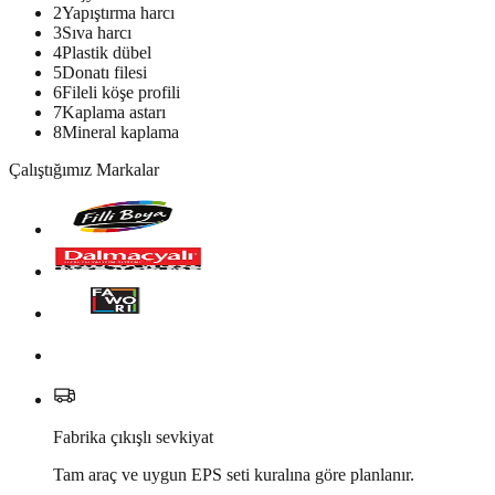
2
Yapıştırma harcı
3
Sıva harcı
4
Plastik dübel
5
Donatı filesi
6
Fileli köşe profili
7
Kaplama astarı
8
Mineral kaplama
Çalıştığımız Markalar
Fabrika çıkışlı sevkiyat
Tam araç ve uygun EPS seti kuralına göre planlanır.