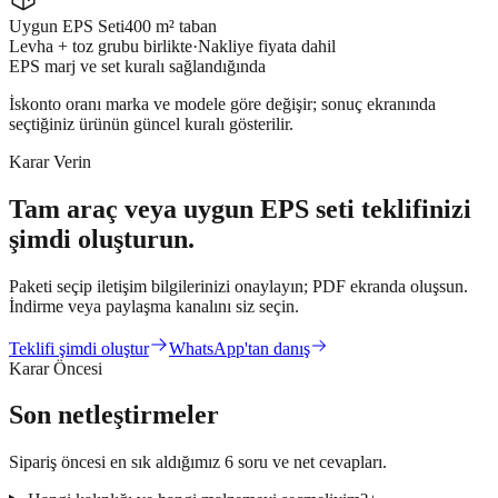
Uygun EPS Seti
400 m² taban
Levha + toz grubu birlikte
·
Nakliye fiyata dahil
EPS marj ve set kuralı sağlandığında
İskonto oranı marka ve modele göre değişir; sonuç ekranında
seçtiğiniz ürünün güncel kuralı gösterilir.
Karar Verin
Tam araç veya uygun EPS seti teklifinizi
şimdi oluşturun
.
Paketi seçip iletişim bilgilerinizi onaylayın; PDF ekranda oluşsun.
İndirme veya paylaşma kanalını siz seçin.
Teklifi şimdi oluştur
WhatsApp'tan danış
Karar Öncesi
Son netleştirmeler
Sipariş öncesi en sık aldığımız 6 soru ve net cevapları.