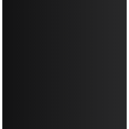
Taşyünü
Yangın / Isı / Ses Yalıtımı