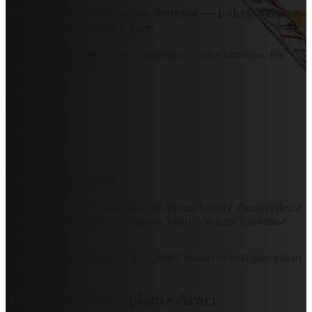
Sağdaki
Aşağıdaki
formu deneyin — paket, nakliye
ve iskonto eş zamanlı işler.
8 kalemli komple set + 3 paket alternatifi + bölge iskontosu, tek
formdan PDF teklife.
Tam
Araç sevkiyatı
8
Kalem set
3
Paket seçeneği
8 Kalem Sete Dahil
✓ Yalıtım Levhası
✓ Yapıştırıcı
✓ Isı Yalıtım Sıvası
✓ Donatı Filesi
✓
Dübel (kalınlığa uygun)
✓ Kaplama Astarı
✓ Mineral Kaplama
✓
Fileli Köşe
Standart sarfiyat değerlerine göre. Paket miktarı metraja göre yukarı
yuvarlanır.
Mantolama Hesaplama Aracı