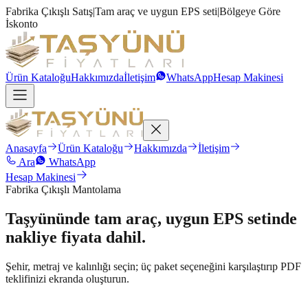
Fabrika Çıkışlı Satış
|
Tam araç ve uygun EPS seti
|
Bölgeye Göre
İskonto
Ürün Kataloğu
Hakkımızda
İletişim
WhatsApp
Hesap Makinesi
Anasayfa
Ürün Kataloğu
Hakkımızda
İletişim
Ara
WhatsApp
Hesap Makinesi
Fabrika Çıkışlı Mantolama
Taşyününde
tam araç
, uygun EPS setinde
nakliye fiyata dahil.
Şehir, metraj ve kalınlığı seçin; üç paket seçeneğini karşılaştırıp PDF
teklifinizi ekranda oluşturun.