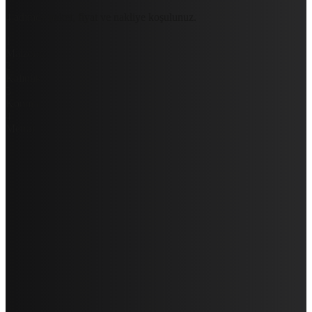
4 adımda paket, fiyat ve nakliye koşulunuz.
1
Malzeme
2
Kalınlık
3
Konum
4
Metraj