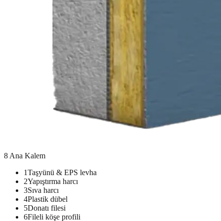
8 Ana Kalem
1
Taşyünü & EPS levha
2
Yapıştırma harcı
3
Sıva harcı
4
Plastik dübel
5
Donatı filesi
6
Fileli köşe profili