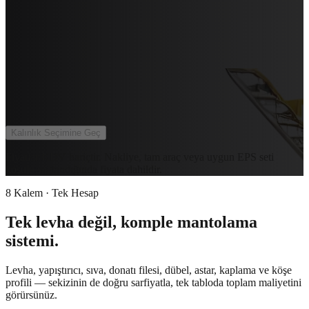
EPS
Ekonomik Isı ve Ses Yalıtımı
Kalınlık Seçimine Geç
Fiyatlar KDV hariçtir. Nakliye, tam araç veya uygun EPS seti
koşulu sağlandığında fiyata dahildir.
8 Kalem · Tek Hesap
Tek levha değil, komple mantolama
sistemi.
Levha, yapıştırıcı, sıva, donatı filesi, dübel, astar, kaplama ve köşe
profili — sekizinin de doğru sarfiyatla, tek tabloda toplam maliyetini
görürsünüz.