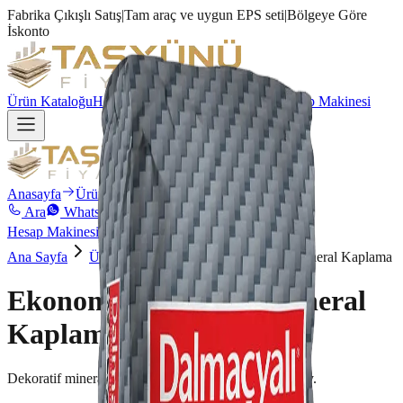
Fabrika Çıkışlı Satış
|
Tam araç ve uygun EPS seti
|
Bölgeye Göre
İskonto
Ürün Kataloğu
Hakkımızda
İletişim
WhatsApp
Hesap Makinesi
Anasayfa
Ürün Kataloğu
Hakkımızda
İletişim
Ara
WhatsApp
Hesap Makinesi
Ana Sayfa
Ürünler
Ekonomik (2.Kalite)
Mineral Kaplama
Ekonomik (2.Kalite)
Mineral
Kaplama
Dekoratif mineral kaplamalar — mantolama dış yüzey.