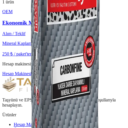
1
ürün
OEM
Ekonomik Mineral Kaplama 25kg
Alım / Teklif
Mineral Kaplama
250 ₺ / paket'ten başlayan
KDV hariç
Hesap makinesiyle doğrudan paket fiyatı alın.
Hesap Makinesi
Taşyünü ve EPS fiyatlarını, tam araç ve set nakliye koşullarıyla
hesaplayın.
Ürünler
Hesap Makinesi