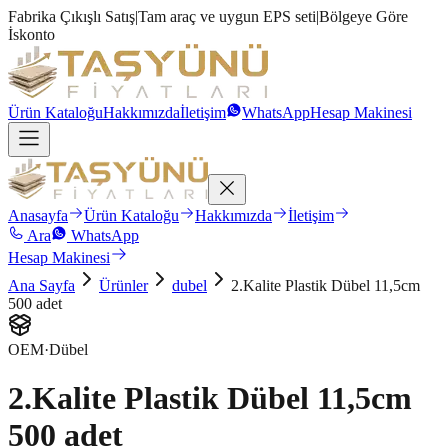
Fabrika Çıkışlı Satış
|
Tam araç ve uygun EPS seti
|
Bölgeye Göre
İskonto
Ürün Kataloğu
Hakkımızda
İletişim
WhatsApp
Hesap Makinesi
Anasayfa
Ürün Kataloğu
Hakkımızda
İletişim
Ara
WhatsApp
Hesap Makinesi
Ana Sayfa
Ürünler
dubel
2.Kalite Plastik Dübel 11,5cm
500 adet
OEM
·
Dübel
2.Kalite Plastik Dübel 11,5cm
500 adet