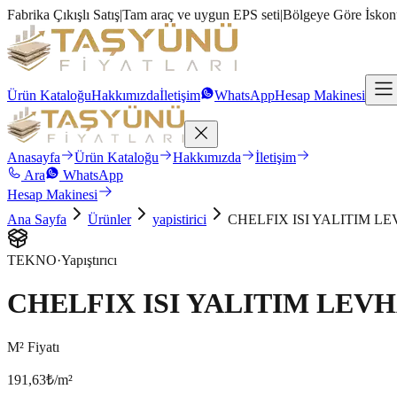
Fabrika Çıkışlı Satış
|
Tam araç ve uygun EPS seti
|
Bölgeye Göre İskon
Ürün Kataloğu
Hakkımızda
İletişim
WhatsApp
Hesap Makinesi
Anasayfa
Ürün Kataloğu
Hakkımızda
İletişim
Ara
WhatsApp
Hesap Makinesi
Ana Sayfa
Ürünler
yapistirici
CHELFIX ISI YALITIM LE
TEKNO
·
Yapıştırıcı
CHELFIX ISI YALITIM LEVH
M² Fiyatı
191,63
₺/m²