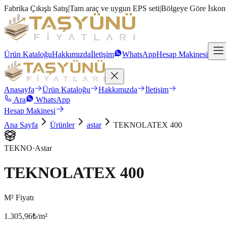
Fabrika Çıkışlı Satış
|
Tam araç ve uygun EPS seti
|
Bölgeye Göre İskon
Ürün Kataloğu
Hakkımızda
İletişim
WhatsApp
Hesap Makinesi
Anasayfa
Ürün Kataloğu
Hakkımızda
İletişim
Ara
WhatsApp
Hesap Makinesi
Ana Sayfa
Ürünler
astar
TEKNOLATEX 400
TEKNO
·
Astar
TEKNOLATEX 400
M² Fiyatı
1.305,96
₺/m²