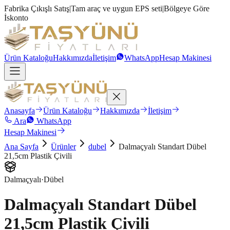
Fabrika Çıkışlı Satış
|
Tam araç ve uygun EPS seti
|
Bölgeye Göre
İskonto
Ürün Kataloğu
Hakkımızda
İletişim
WhatsApp
Hesap Makinesi
Anasayfa
Ürün Kataloğu
Hakkımızda
İletişim
Ara
WhatsApp
Hesap Makinesi
Ana Sayfa
Ürünler
dubel
Dalmaçyalı Standart Dübel
21,5cm Plastik Çivili
Dalmaçyalı
·
Dübel
Dalmaçyalı Standart Dübel
21,5cm Plastik Çivili