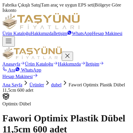
Fabrika Çıkışlı Satış
|
Tam araç ve uygun EPS seti
|
Bölgeye Göre
İskonto
Ürün Kataloğu
Hakkımızda
İletişim
WhatsApp
Hesap Makinesi
Anasayfa
Ürün Kataloğu
Hakkımızda
İletişim
Ara
WhatsApp
Hesap Makinesi
Ana Sayfa
Ürünler
dubel
Fawori Optimix Plastik Dübel
11,5cm 600 adet
Optimix
·
Dübel
Fawori Optimix Plastik Dübel
11,5cm 600 adet