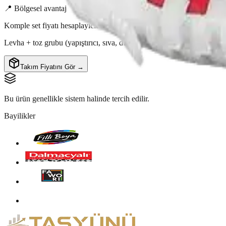
📍 Bölgesel avantaj
Komple set fiyatı hesaplayıcıda
Levha + toz grubu (yapıştırıcı, sıva, dübel, file…) komple set fiyatın
Takım Fiyatını Gör →
Bu ürün genellikle sistem halinde tercih edilir.
Bayilikler