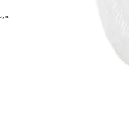
layın.