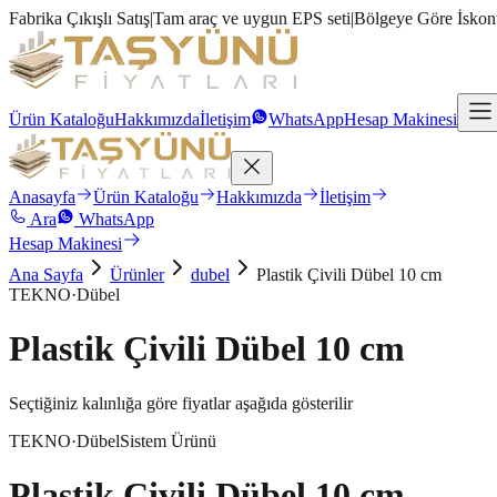
Fabrika Çıkışlı Satış
|
Tam araç ve uygun EPS seti
|
Bölgeye Göre İskon
Ürün Kataloğu
Hakkımızda
İletişim
WhatsApp
Hesap Makinesi
Anasayfa
Ürün Kataloğu
Hakkımızda
İletişim
Ara
WhatsApp
Hesap Makinesi
Ana Sayfa
Ürünler
dubel
Plastik Çivili Dübel 10 cm
TEKNO
·
Dübel
Plastik Çivili Dübel 10 cm
Seçtiğiniz kalınlığa göre fiyatlar aşağıda gösterilir
TEKNO
·
Dübel
Sistem Ürünü
Plastik Çivili Dübel 10 cm