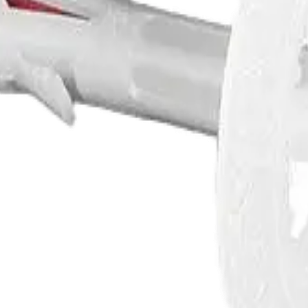
ı bölgenize göre üç paket seçeneğiyle hesaplayın.