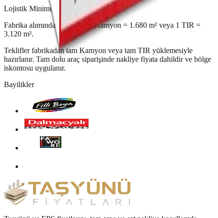
Lojistik Minimum ·
4
cm
Fabrika alımında minimum 1 Kamyon = 1.680 m² veya 1 TIR =
3.120 m².
Teklifler fabrikadan tam Kamyon veya tam TIR yüklemesiyle
hazırlanır. Tam dolu araç siparişinde nakliye fiyata dahildir ve bölge
iskontosu uygulanır.
Bayilikler