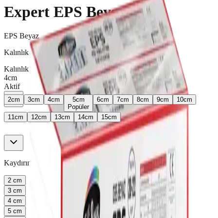
Expert EPS Beyaz
EPS Beyaz
Kalınlık
Kalınlık ayarı
4
cm
Aktif
2
cm
3
cm
4
cm
5
cm
6
cm
7
cm
8
cm
9
cm
10
cm
Popüler
11
cm
12
cm
13
cm
14
cm
15
cm
Kaydırın ya da oklarla değiştirin.
2
cm
3
cm
4
cm
5
cm