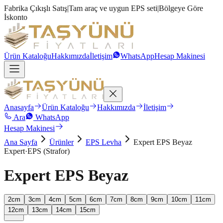
Fabrika Çıkışlı Satış
|
Tam araç ve uygun EPS seti
|
Bölgeye Göre
İskonto
Ürün Kataloğu
Hakkımızda
İletişim
WhatsApp
Hesap Makinesi
Anasayfa
Ürün Kataloğu
Hakkımızda
İletişim
Ara
WhatsApp
Hesap Makinesi
Ana Sayfa
Ürünler
EPS Levha
Expert EPS Beyaz
Expert
·
EPS (Strafor)
Expert EPS Beyaz
Kalınlık
2
cm
3
cm
4
cm
5
cm
6
cm
7
cm
8
cm
9
cm
10
cm
11
cm
12
cm
13
cm
14
cm
15
cm