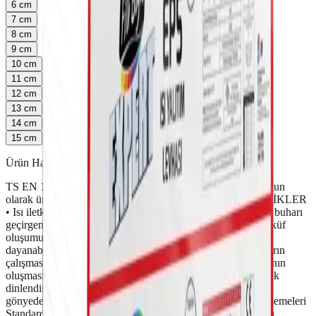
6
cm
7
cm
8
cm
9
cm
10
cm
11
cm
12
cm
13
cm
14
cm
15
cm
Ürün Hakkında
TS EN 13163 nolu Isı Yalıtım Malzemeleri Standardı'na uygun
olarak üretilen polistiren esaslı ısı yalıtım levhasıdır. ÖZELLİKLER
• Isı iletkenlik katsayısı, λD = 0,040 W/mK dir. • Yüksek su buharı
geçirgenliğine sahiptir.(µ=20-40) Yapılarda nem, rutubet ve küf
oluşumunu engeller. • Yapılarda tüm mekanik yüklemelere
dayanabilecek yeterliliktedir. Genleşme, büzülme ve duvarların
çalışmasından kaynaklanan sıva, boya ve kaplama çatlaklarının
oluşmasını önler. • Üretimden sonra standartlara uygun olarak
dinlendirilerek mükemmel boyut dengesine ulaşır, zamanla
gönyeden sapma olmaz. TS EN 13163 nolu Isı Yalıtım Malzemeleri
Standardı'na uygun olarak üretilen polistiren esaslı ısı yalıtım