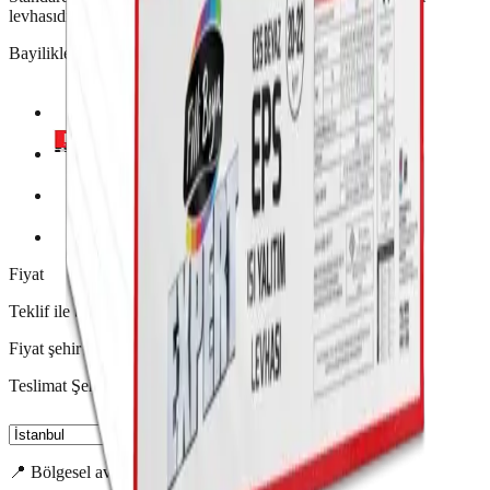
levhasıdır.
Bayilikler
Fiyat
Teklif ile belirlenir
Fiyat şehir ve miktara göre değişir.
Teslimat Şehri
📍 Bölgesel avantaj