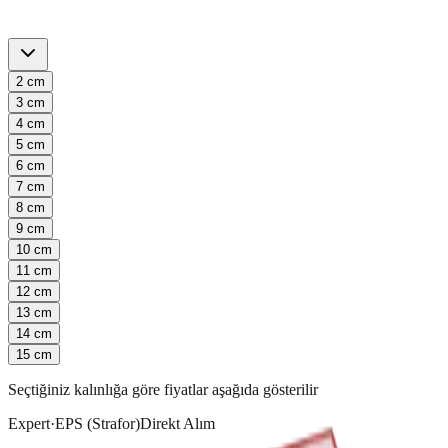
2
cm
3
cm
4
cm
5
cm
6
cm
7
cm
8
cm
9
cm
10
cm
11
cm
12
cm
13
cm
14
cm
15
cm
Seçtiğiniz kalınlığa göre fiyatlar aşağıda gösterilir
Expert
·
EPS (Strafor)
Direkt Alım