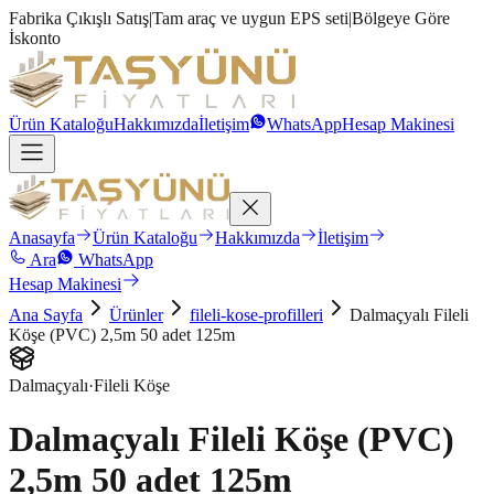
Fabrika Çıkışlı Satış
|
Tam araç ve uygun EPS seti
|
Bölgeye Göre
İskonto
Ürün Kataloğu
Hakkımızda
İletişim
WhatsApp
Hesap Makinesi
Anasayfa
Ürün Kataloğu
Hakkımızda
İletişim
Ara
WhatsApp
Hesap Makinesi
Ana Sayfa
Ürünler
fileli-kose-profilleri
Dalmaçyalı Fileli
Köşe (PVC) 2,5m 50 adet 125m
Dalmaçyalı
·
Fileli Köşe
Dalmaçyalı Fileli Köşe (PVC)
2,5m 50 adet 125m