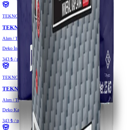
TEKNO
TEKNODEKO İNCE (1,2 MM)
Alım / Teklif
Deko İnce
343 ₺ / paket'ten başlayan
KDV hariç
TEKNO
TEKNODEKO KALIN (2 MM)
Alım / Teklif
Deko Kalın
343 ₺ / paket'ten başlayan
KDV hariç