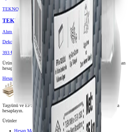
TEKNO
TEKNODEKO ÇİZGİLİ
Alım / Teklif
Deko Çizgili
393 ₺ / paket'ten başlayan
KDV hariç
Ürün bulmakta zorlanıyor musunuz? Hesap makinesiyle doğrudan
hesaplayın.
Hesap Makinesi
Taşyünü ve EPS fiyatlarını, tam araç ve set nakliye koşullarıyla
hesaplayın.
Ürünler
Hesap Makinesi