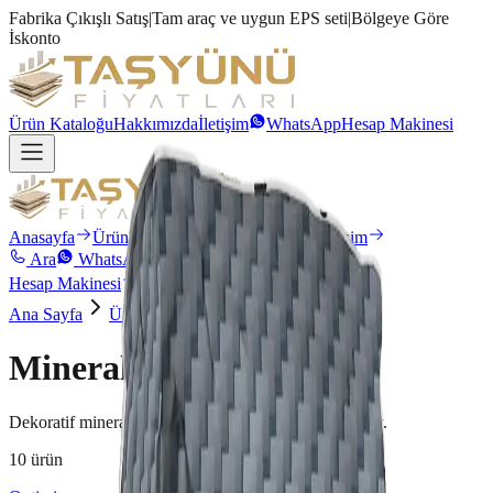
Fabrika Çıkışlı Satış
|
Tam araç ve uygun EPS seti
|
Bölgeye Göre
İskonto
Ürün Kataloğu
Hakkımızda
İletişim
WhatsApp
Hesap Makinesi
Anasayfa
Ürün Kataloğu
Hakkımızda
İletişim
Ara
WhatsApp
Hesap Makinesi
Ana Sayfa
Ürünler
Mineral Kaplama
Mineral Kaplama
Dekoratif mineral kaplamalar — mantolama dış yüzey.
10
ürün