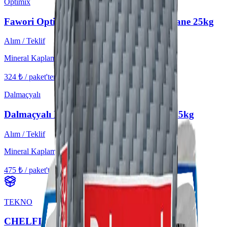
Optimix
Fawori Optimix Mineral Kaplama İnce Tane 25kg
Alım / Teklif
Mineral Kaplama
324 ₺ / paket'ten başlayan
KDV hariç
Dalmaçyalı
Dalmaçyalı Mineral Kaplama İnce Tane 25kg
Alım / Teklif
Mineral Kaplama
475 ₺ / paket'ten başlayan
KDV hariç
TEKNO
CHELFIX DEKORATİF SIVA