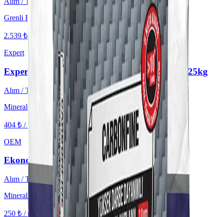
Alım / Teklif
Grenli Boya Beyaz
2.539 ₺ / paket'ten başlayan
KDV hariç
Expert
Expert Dekoratif Mineral Kaplama İnce Tane 25kg
Alım / Teklif
Mineral Kaplama
404 ₺ / paket'ten başlayan
KDV hariç
OEM
Ekonomik Mineral Kaplama 25kg
Alım / Teklif
Mineral Kaplama
250 ₺ / paket'ten başlayan
KDV hariç