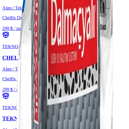
Alım / Teklif
Chelfix Deko
299 ₺ / paket'ten başlayan
KDV hariç
TEKNO
CHELFIX DEKORATİF SIVA İNCE
Alım / Teklif
Chelfix Deko İnce
299 ₺ / paket'ten başlayan
KDV hariç
TEKNO
TEKNO GRENLİ BOYA BEYAZ