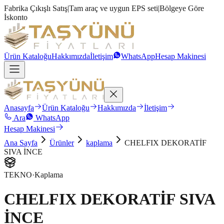
Fabrika Çıkışlı Satış
|
Tam araç ve uygun EPS seti
|
Bölgeye Göre
İskonto
Ürün Kataloğu
Hakkımızda
İletişim
WhatsApp
Hesap Makinesi
Anasayfa
Ürün Kataloğu
Hakkımızda
İletişim
Ara
WhatsApp
Hesap Makinesi
Ana Sayfa
Ürünler
kaplama
CHELFIX DEKORATİF
SIVA İNCE
TEKNO
·
Kaplama
CHELFIX DEKORATİF SIVA
İNCE