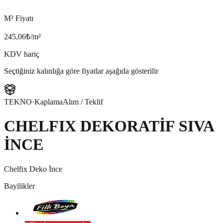
M² Fiyatı
245,06
₺/m²
KDV hariç
Seçtiğiniz kalınlığa göre fiyatlar aşağıda gösterilir
TEKNO
·
Kaplama
Alım / Teklif
CHELFIX DEKORATİF SIVA
İNCE
Chelfix Deko İnce
Bayilikler