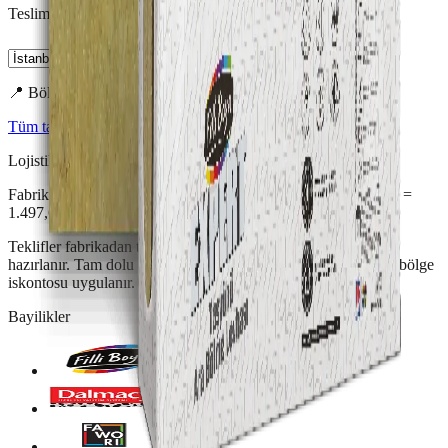
Teslimat Şehri
📍 Bölgesel avantaj
Tüm taşyünü levhalarını aynı koşulda karşılaştır →
Lojistik Minimum ·
5
cm
Fabrika alımında minimum 1 Kamyon = 806,4 m² veya 1 TIR =
1.497,6 m².
Teklifler fabrikadan tam Kamyon veya tam TIR yüklemesiyle
hazırlanır. Tam dolu araç siparişinde nakliye fiyata dahildir ve bölge
iskontosu uygulanır.
Bayilikler