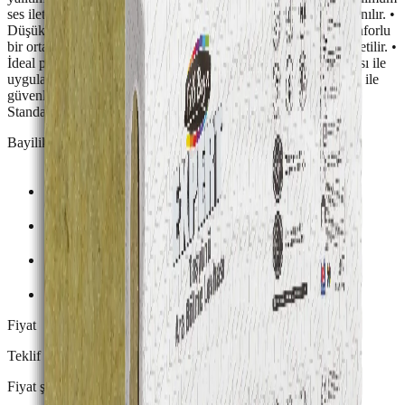
ses iletimi sağlar. • A1 sınıfı yangın dayanımı ile güvenle kullanılır. •
Düşük su emme değeri vardır. • Nefes alabilme özelliği ile konforlu
bir ortam sağlar. • İleri teknoloji ile tam boyutsal kararlılıkta üretilir. •
İdeal paketleme ile taşıma kolaylığı sunar. • Esnek ve rijit yapısı ile
uygulama kolaylığı sağlar. • Kolay kesim ve minimum tozuma ile
güvenli kullanım imkanı sunar. • TS EN 13162 Taşyünü Ürün
Standartlarına uygun olarak üretilmektedir.
Bayilikler
Fiyat
Teklif ile belirlenir
Fiyat şehir ve miktara göre değişir.