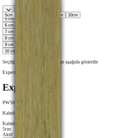
5
cm
6
cm
7
cm
8
cm
9
cm
10
cm
5
cm
6
cm
7
cm
8
cm
9
cm
10
cm
Seçtiğiniz kalınlığa göre fiyatlar aşağıda gösterilir
Expert
·
Taşyünü
Direkt Alım
Expert PW50
PW50
Kalınlık
Kalınlık ayarı
5
cm
Aktif