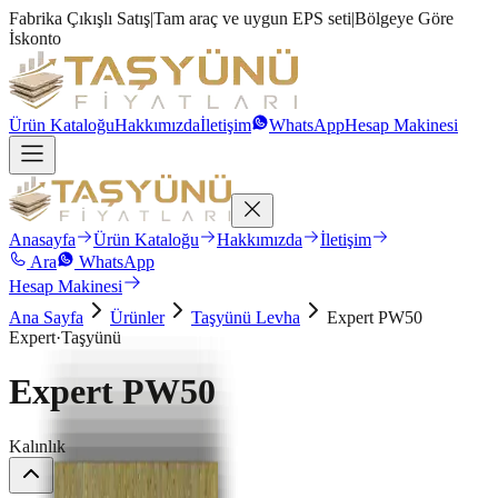
Fabrika Çıkışlı Satış
|
Tam araç ve uygun EPS seti
|
Bölgeye Göre
İskonto
Ürün Kataloğu
Hakkımızda
İletişim
WhatsApp
Hesap Makinesi
Anasayfa
Ürün Kataloğu
Hakkımızda
İletişim
Ara
WhatsApp
Hesap Makinesi
Ana Sayfa
Ürünler
Taşyünü Levha
Expert PW50
Expert
·
Taşyünü
Expert PW50
Kalınlık