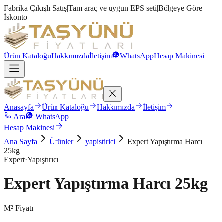
Fabrika Çıkışlı Satış
|
Tam araç ve uygun EPS seti
|
Bölgeye Göre
İskonto
Ürün Kataloğu
Hakkımızda
İletişim
WhatsApp
Hesap Makinesi
Anasayfa
Ürün Kataloğu
Hakkımızda
İletişim
Ara
WhatsApp
Hesap Makinesi
Ana Sayfa
Ürünler
yapistirici
Expert Yapıştırma Harcı
25kg
Expert
·
Yapıştırıcı
Expert Yapıştırma Harcı 25kg
M² Fiyatı