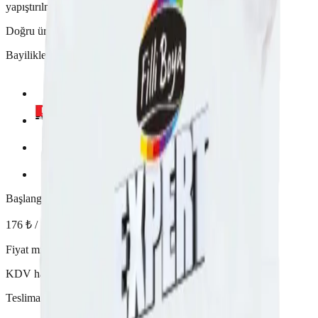
yapıştırılmasında kullanılan çimento esaslı yapıştırıcıdır.
Doğru ürün kombinasyonu için sistem hesaplama önerilir.
Bayilikler
Başlangıç Fiyatı
176 ₺ / paket'ten başlayan
Fiyat miktara göre değişir.
KDV hariç
Teslimat Şehri