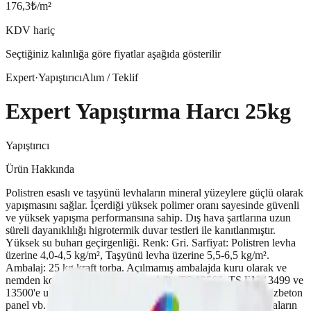
176,3
₺/m²
KDV hariç
Seçtiğiniz kalınlığa göre fiyatlar aşağıda gösterilir
Expert
·
Yapıştırıcı
Alım / Teklif
Expert Yapıştırma Harcı 25kg
Yapıştırıcı
Ürün Hakkında
Polistren esaslı ve taşyünü levhaların mineral yüzeylere güçlü olarak
yapışmasını sağlar. İçerdiği yüksek polimer oranı sayesinde güvenli
ve yüksek yapışma performansına sahip. Dış hava şartlarına uzun
süreli dayanıklılığı higrotermik duvar testleri ile kanıtlanmıştır.
Yüksek su buharı geçirgenliği. Renk: Gri. Sarfiyat: Polistren levha
üzerine 4,0-4,5 kg/m², Taşyünü levha üzerine 5,5-6,5 kg/m².
Ambalaj: 25 kg kraft torba. Açılmamış ambalajda kuru olarak ve
nemden korunarak 12 ay depolanabilir. TS 13566, TS EN 13499 ve
13500'e uygundur. İç ve dış mekanlarda beton, sıva, tuğla, gazbeton
panel vb. mineral esaslı yüzeylerde, polistren ve taşyünü levhaların