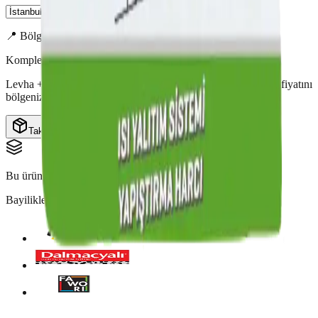
📍 Bölgesel avantaj
Komple set fiyatı hesaplayıcıda
Levha + toz grubu (yapıştırıcı, sıva, dübel, file…) komple set fiyatını
bölgenize göre üç paket seçeneğiyle hesaplayın.
Takım Fiyatını Gör →
Bu ürün genellikle sistem halinde tercih edilir.
Bayilikler