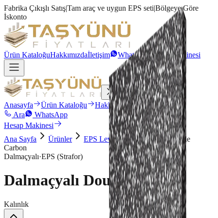
Fabrika Çıkışlı Satış
|
Tam araç ve uygun EPS seti
|
Bölgeye Göre
İskonto
Ürün Kataloğu
Hakkımızda
İletişim
WhatsApp
Hesap Makinesi
Anasayfa
Ürün Kataloğu
Hakkımızda
İletişim
Ara
WhatsApp
Hesap Makinesi
Ana Sayfa
Ürünler
EPS Levha
Dalmaçyalı Double
Carbon
Dalmaçyalı
·
EPS (Strafor)
Dalmaçyalı Double Carbon
Kalınlık