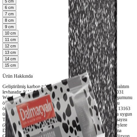
5
cm
6
cm
7
cm
8
cm
9
cm
10
cm
11
cm
12
cm
13
cm
14
cm
15
cm
Ürün Hakkında
Geliştirilmiş karbon teknolojisine sahip, polistiren esaslı ısı yalıtım
levhasıdır. %10 daha yüksek ısı yalıtım performansı (λD: 0,031
W/mK) Yüksek su buharı geçirgenliği ile rutubet ve küf oluşumunu
önleme Duvarların çalışmasından kaynaklı çatlak oluşumunu
önleme İdeal boyut dengesi Suya karşı dirençli yapı TS EN 13163
ürün, TS EN 13499 sistem, ETA (ETAG 004) standartlarına uygun
Teknik Özellikler Malzeme Tipi Polistiren Isı İletkenlik Katsayısı
(λD) 0,031 W/mK Isıl Direnç (R) 0,60 – 4,80 m²K/W Yüzeylere
Dik Çekme Dayanımı ≥100 kPa %10 Deformasyonda Basma
Gerilmesi ≥50 kPa Kalınlık Toleransı ±1 mm Su Buharı Difüzyon