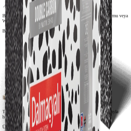
📍 Bölgesel avantaj
Bu kalınlık için nakliye verisi henüz girilmemiştir. Teklif formu veya
WhatsApp üzerinden fiyat alabilirsiniz.
Bayilikler
Taşyünü ve EPS fiyatlarını, tam araç ve set nakliye koşullarıyla
hesaplayın.
Ürünler