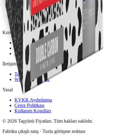
Hesap Makinesi
Ürün Kataloğu
Taşyünü Levha
EPS Levha
Kurumsal
Hakkımızda
Görüşme Noktası
Markalar
İletişim
Telefon · WhatsApp
WhatsApp Destek
Yasal
KVKK Aydınlatma
Çerez Politikası
Kullanım Koşulları
©
2026
Taşyünü Fiyatları. Tüm hakları saklıdır.
Fabrika çıkışlı satış · Tuzla görüşme noktası