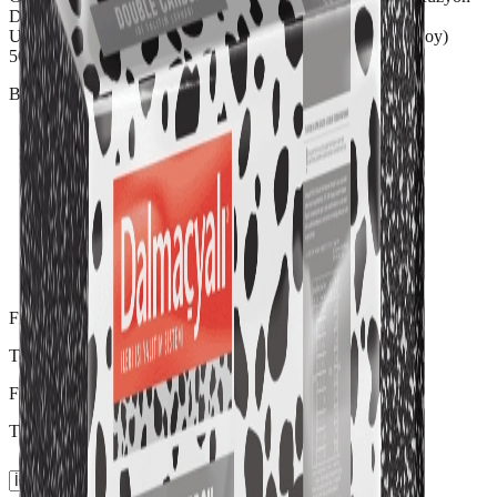
Direnci 20-40 μ Yangına Tepki Sınıfı (Sistem ile) B-s1,d0
Uygulama Dış Ortam Sıcaklıkları -50/+75 °C Boyut (EnxBoy)
50x100 cm Levha Kalınlığı ≥2-≤15 cm
Bayilikler
Fiyat
Teklif ile belirlenir
Fiyat şehir ve miktara göre değişir.
Teslimat Şehri