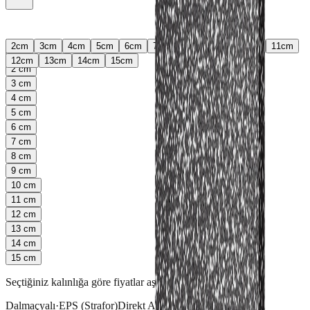
2
cm
3
cm
4
cm
5
cm
6
cm
7
cm
8
cm
9
cm
10
cm
11
cm
12
cm
13
cm
14
cm
15
cm
2
cm
3
cm
4
cm
5
cm
6
cm
7
cm
8
cm
9
cm
10
cm
11
cm
12
cm
13
cm
14
cm
15
cm
Seçtiğiniz kalınlığa göre fiyatlar aşağıda gösterilir
Dalmaçyalı
·
EPS (Strafor)
Direkt Alım