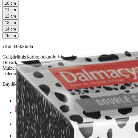
10
cm
11
cm
12
cm
13
cm
14
cm
15
cm
Ürün Hakkında
Geliştirilmiş karbon teknolojisine sahip, polistiren esaslı ısı yalıtı
Duvarların çalışmasından kaynaklı çatlak oluşumunu önleme İdeal b
Malzeme Tipi Polistiren Isı İletkenlik Katsayısı (λD) 0,031 W/mK
Toleransı ±1 mm Su Buharı Difüzyon Direnci 20-40 μ Yangına Tepki 
Bayilikler