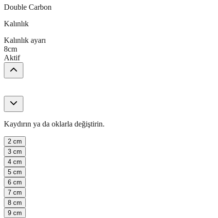
Double Carbon
Kalınlık
Kalınlık ayarı
8
cm
Aktif
Kaydırın ya da oklarla değiştirin.
2
cm
3
cm
4
cm
5
cm
6
cm
7
cm
8
cm
9
cm