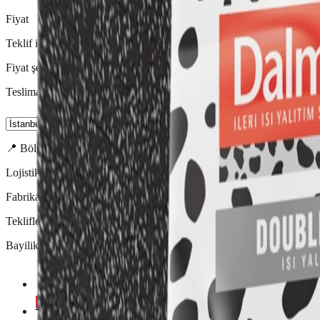
Fiyat
Teklif ile belirlenir
Fiyat şehir ve miktara göre değişir.
Teslimat Şehri
📍 Bölgesel avantaj
Lojistik Minimum ·
8
cm
Fabrika alımında minimum 1 Kamyon = 840 m² veya 1 TIR = 1.560 
Teklifler fabrikadan tam Kamyon veya tam TIR yüklemesiyle hazırlanır.
Bayilikler