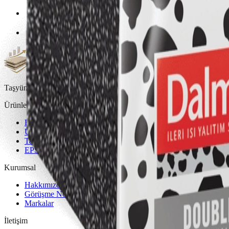
Taşyünü ve EPS fiyatlarını, tam araç ve set nakliye koşullarıyla hesap
Ürünler
Hesap Makinesi
Ürün Kataloğu
Taşyünü Levha
EPS Levha
Kurumsal
Hakkımızda
Görüşme Noktası
Markalar
İletişim