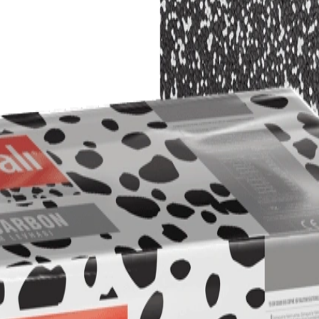
m levhasıdır. %10 daha yüksek ısı yalıtım performansı (λD: 0,031 W/mK) 
oyut dengesi Suya karşı dirençli yapı TS EN 13163 ürün, TS EN 13499
 Isıl Direnç (R) 0,60 – 4,80 m²K/W Yüzeylere Dik Çekme Dayanımı ≥1
Sınıfı (Sistem ile) B-s1,d0 Uygulama Dış Ortam Sıcaklıkları -50/+7