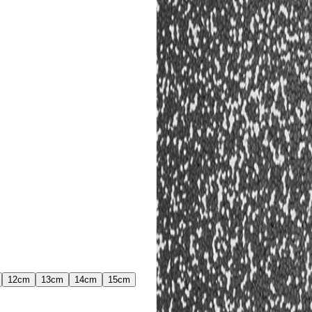
12
cm
13
cm
14
cm
15
cm