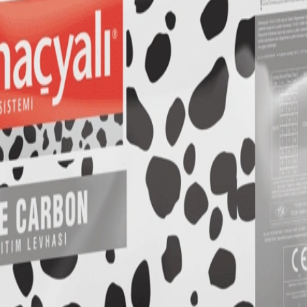
m².
 Tam dolu araç siparişinde nakliye fiyata dahildir ve bölge iskontosu 