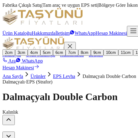
Fabrika Çıkışlı Satış
|
Tam araç ve uygun EPS seti
|
Bölgeye Göre İskon
Ürün Kataloğu
Hakkımızda
İletişim
WhatsApp
Hesap Makinesi
2
cm
3
cm
4
cm
5
cm
6
cm
7
cm
8
cm
9
cm
10
cm
11
cm
1
Anasayfa
Ürün Kataloğu
Hakkımızda
İletişim
Ara
WhatsApp
Hesap Makinesi
Ana Sayfa
Ürünler
EPS Levha
Dalmaçyalı Double Carbon
Dalmaçyalı
·
EPS (Strafor)
Dalmaçyalı Double Carbon
Kalınlık