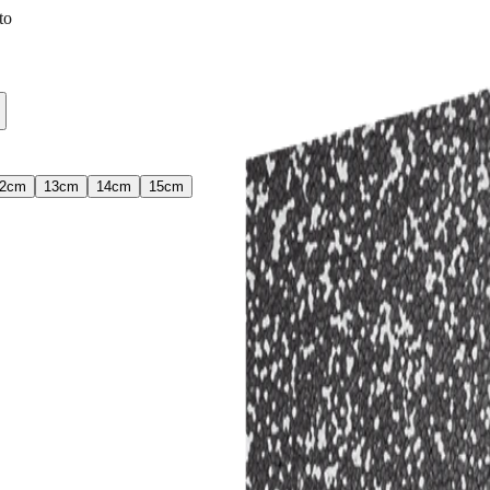
to
2
cm
13
cm
14
cm
15
cm