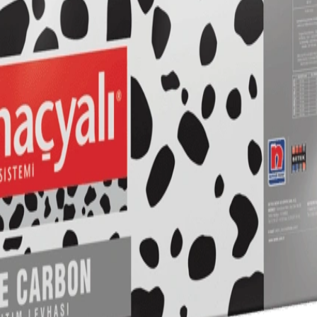
layın.