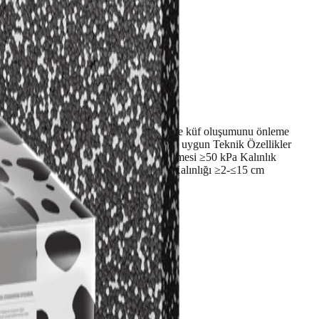
Yüksek su buharı geçirgenliği ile rutubet ve küf oluşumunu önleme
 sistem, ETA (ETAG 004) standartlarına uygun Teknik Özellikler
00 kPa %10 Deformasyonda Basma Gerilmesi ≥50 kPa Kalınlık
5 °C Boyut (EnxBoy) 50x100 cm Levha Kalınlığı ≥2-≤15 cm