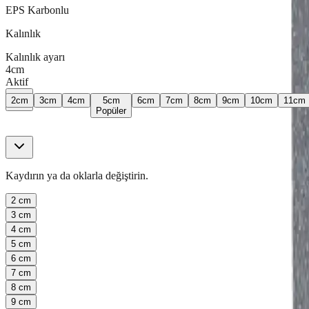
EPS Karbonlu
Kalınlık
Kalınlık ayarı
4
cm
Aktif
2
cm
3
cm
4
cm
5
cm
6
cm
7
cm
8
cm
9
cm
10
cm
11
cm
Popüler
Kaydırın ya da oklarla değiştirin.
2
cm
3
cm
4
cm
5
cm
6
cm
7
cm
8
cm
9
cm