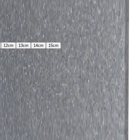
12
cm
13
cm
14
cm
15
cm