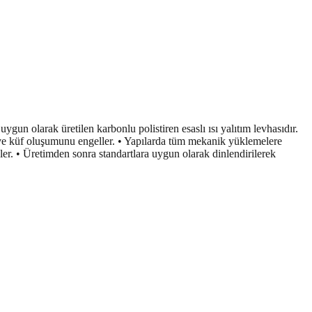
n olarak üretilen karbonlu polistiren esaslı ısı yalıtım levhasıdır.
ve küf oluşumunu engeller. • Yapılarda tüm mekanik yüklemelere
er. • Üretimden sonra standartlara uygun olarak dinlendirilerek