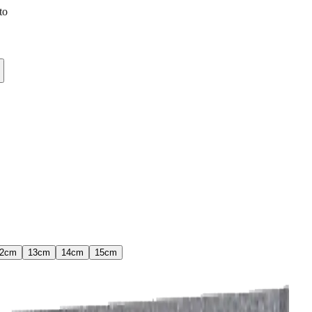
to
2
cm
13
cm
14
cm
15
cm