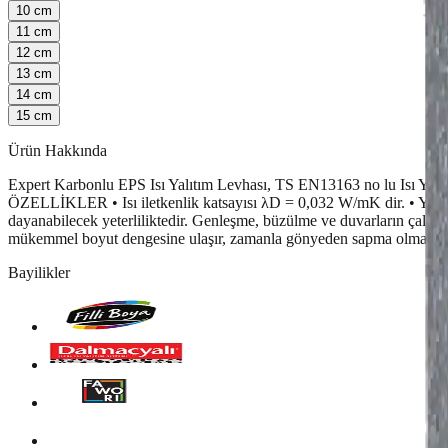
10
cm
11
cm
12
cm
13
cm
14
cm
15
cm
Ürün Hakkında
Expert Karbonlu EPS Isı Yalıtım Levhası, TS EN13163 no lu Isı Yalıtım
ÖZELLİKLER • Isı iletkenlik katsayısı λD = 0,032 W/mK dir. • Yüksek
dayanabilecek yeterliliktedir. Genleşme, büzülme ve duvarların çalışm
mükemmel boyut dengesine ulaşır, zamanla gönyeden sapma olmaz.
Bayilikler