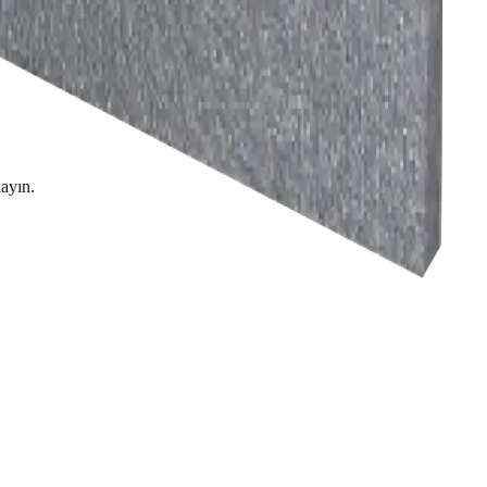
layın.