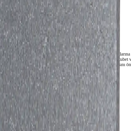
 Malzemeleri ve TS EN 13499 EPS Isı Yalıtım Sistem Standartlarına uygu
 su buharı geçirgenliğine sahiptir.(µ=20-40) Yapılarda nem, rutubet 
asından kaynaklanan sıva, boya ve kaplama çatlaklarının oluşmasını önl