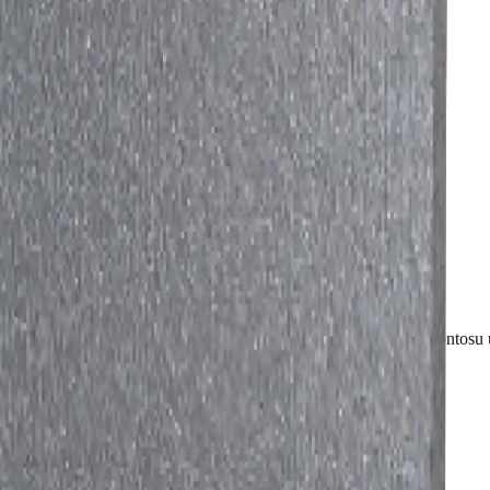
0 m².
 Tam dolu araç siparişinde nakliye fiyata dahildir ve bölge iskontosu 