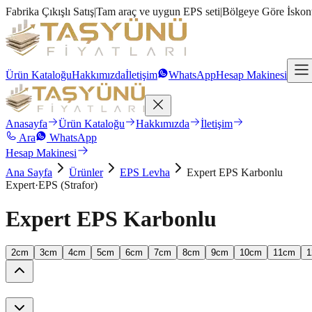
Fabrika Çıkışlı Satış
|
Tam araç ve uygun EPS seti
|
Bölgeye Göre İskon
Ürün Kataloğu
Hakkımızda
İletişim
WhatsApp
Hesap Makinesi
Anasayfa
Ürün Kataloğu
Hakkımızda
İletişim
Ara
WhatsApp
Hesap Makinesi
Ana Sayfa
Ürünler
EPS Levha
Expert EPS Karbonlu
Expert
·
EPS (Strafor)
Expert EPS Karbonlu
Kalınlık
2
cm
3
cm
4
cm
5
cm
6
cm
7
cm
8
cm
9
cm
10
cm
11
cm
1