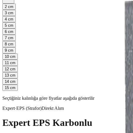
2
cm
3
cm
4
cm
5
cm
6
cm
7
cm
8
cm
9
cm
10
cm
11
cm
12
cm
13
cm
14
cm
15
cm
Seçtiğiniz kalınlığa göre fiyatlar aşağıda gösterilir
Expert
·
EPS (Strafor)
Direkt Alım
Expert EPS Karbonlu