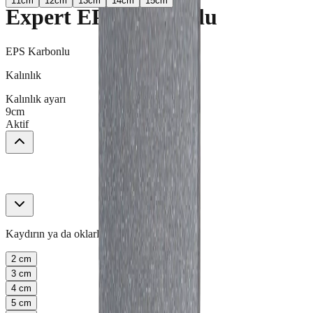
11
cm
12
cm
13
cm
14
cm
15
cm
Expert EPS Karbonlu
EPS Karbonlu
Kalınlık
Kalınlık ayarı
9
cm
Aktif
Kaydırın ya da oklarla değiştirin.
2
cm
3
cm
4
cm
5
cm