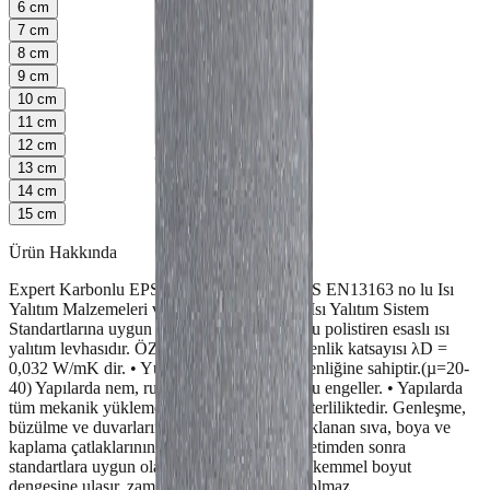
6
cm
7
cm
8
cm
9
cm
10
cm
11
cm
12
cm
13
cm
14
cm
15
cm
Ürün Hakkında
Expert Karbonlu EPS Isı Yalıtım Levhası, TS EN13163 no lu Isı
Yalıtım Malzemeleri ve TS EN 13499 EPS Isı Yalıtım Sistem
Standartlarına uygun olarak üretilen karbonlu polistiren esaslı ısı
yalıtım levhasıdır. ÖZELLİKLER • Isı iletkenlik katsayısı λD =
0,032 W/mK dir. • Yüksek su buharı geçirgenliğine sahiptir.(µ=20-
40) Yapılarda nem, rutubet ve küf oluşumunu engeller. • Yapılarda
tüm mekanik yüklemelere dayanabilecek yeterliliktedir. Genleşme,
büzülme ve duvarların çalışmasından kaynaklanan sıva, boya ve
kaplama çatlaklarının oluşmasını önler. • Üretimden sonra
standartlara uygun olarak dinlendirilerek mükemmel boyut
dengesine ulaşır, zamanla gönyeden sapma olmaz.