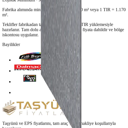
Fabrika alımında minimum 1 Kamyon = 630 m² veya 1 TIR = 1.170
m².
Teklifler fabrikadan tam Kamyon veya tam TIR yüklemesiyle
hazırlanır. Tam dolu araç siparişinde nakliye fiyata dahildir ve bölge
iskontosu uygulanır.
Bayilikler
Taşyünü ve EPS fiyatlarını, tam araç ve set nakliye koşullarıyla