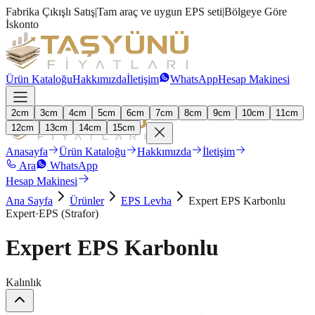
Fabrika Çıkışlı Satış
|
Tam araç ve uygun EPS seti
|
Bölgeye Göre
İskonto
Ürün Kataloğu
Hakkımızda
İletişim
WhatsApp
Hesap Makinesi
2
cm
3
cm
4
cm
5
cm
6
cm
7
cm
8
cm
9
cm
10
cm
11
cm
12
cm
13
cm
14
cm
15
cm
Anasayfa
Ürün Kataloğu
Hakkımızda
İletişim
Ara
WhatsApp
Hesap Makinesi
Ana Sayfa
Ürünler
EPS Levha
Expert EPS Karbonlu
Expert
·
EPS (Strafor)
Expert EPS Karbonlu
Kalınlık