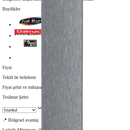
Bayilikler
Fiyat
Teklif ile belirlenir
Fiyat şehir ve miktara göre değişir.
Teslimat Şehri
📍 Bölgesel avantaj
Lojistik Minimum ·
9
cm